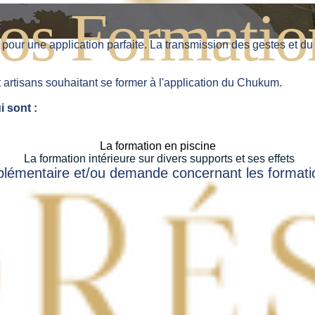
os Formatio
More
ur une application parfaite. La transmission des gestes et du s
artisans souhaitant se former à l'application du Chukum.
i sont :
La formation en piscine
La formation intérieure sur divers supports et ses effets
lémentaire et/ou demande concernant les formatio