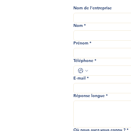
Nom de l'entreprise
Nom
*
Prénom
*
Téléphone
*
E‑mail
*
Réponse longue
*
Où nous avez-vous connu ?
*